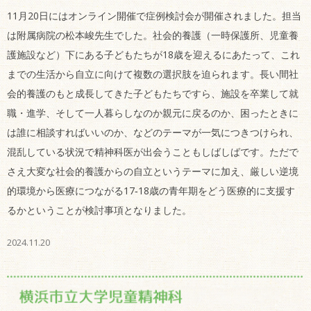
11月20日にはオンライン開催で症例検討会が開催されました。担当
は附属病院の松本峻先生でした。社会的養護（一時保護所、児童養
護施設など）下にある子どもたちが18歳を迎えるにあたって、これ
までの生活から自立に向けて複数の選択肢を迫られます。長い間社
会的養護のもと成長してきた子どもたちですら、施設を卒業して就
職・進学、そして一人暮らしなのか親元に戻るのか、困ったときに
は誰に相談すればいいのか、などのテーマが一気につきつけられ、
混乱している状況で精神科医が出会うこともしばしばです。ただで
さえ大変な社会的養護からの自立というテーマに加え、厳しい逆境
的環境から医療につながる17‐18歳の青年期をどう医療的に支援す
るかということが検討事項となりました。
2024.11.20