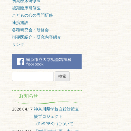
初期臨床研修医
後期臨床研修医
こどもの心の専門研修
連携施設
各種研究会・研修会
指導医紹介・研究内容紹介
リンク
検
索:
2026.04.17
神奈川県学校自殺対策支
援プロジェクト
（ReSPEK）について