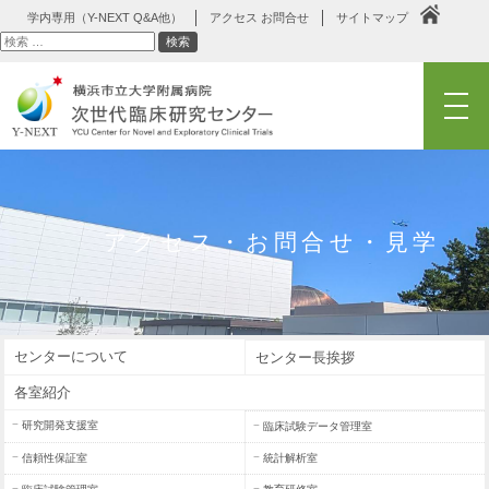
学内専用（Y-NEXT Q&A他）
アクセス お問合せ
サイトマップ
検
検索
索
メニュー
アクセス・お問合せ・見学
センターについて
センター長挨拶
各室紹介
研究開発支援室
臨床試験データ管理室
信頼性保証室
統計解析室