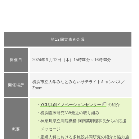
第12回実務者会議
​2024年９月12日（木）15時00分～16時30分
開催日
​横浜市立大学みなとみらいサテライトキャンパス／
開催場所
Zoom
・
YCU共創イノベーションセンター
の紹介
・横浜臨床研究NW最近の取り組み
・神奈川県立病院機構 阿南英明理事長からの応援
メッセージ
概要
・産婦人科における多施設共同研究の紹介と協力施