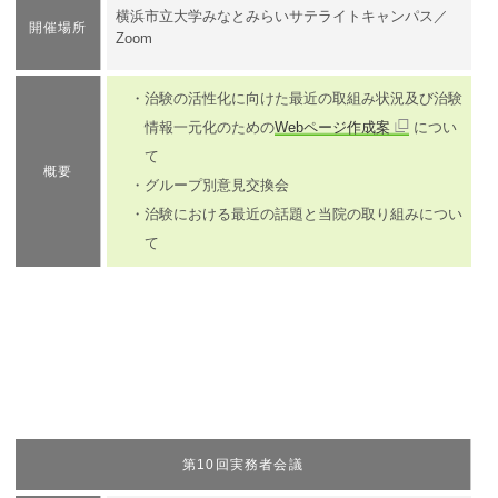
横浜市立大学みなとみらいサテライトキャンパス／
開催場所
Zoom
・治験の活性化に向けた最近の取組み状況及び治験
情報一元化のための
Webページ作成案
につい
て
概要
・グループ別意見交換会
・治験における最近の話題と当院の取り組みについ
て
第10回実務者会議