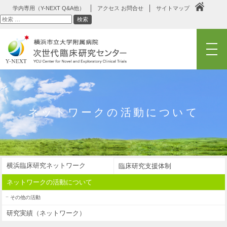
学内専用（Y-NEXT Q&A他）
アクセス お問合せ
サイトマップ
検
検索
索
メニュー
ネットワークの活動について
横浜臨床研究ネットワーク
臨床研究支援体制
ネットワークの活動について
その他の活動
研究実績（ネットワーク）