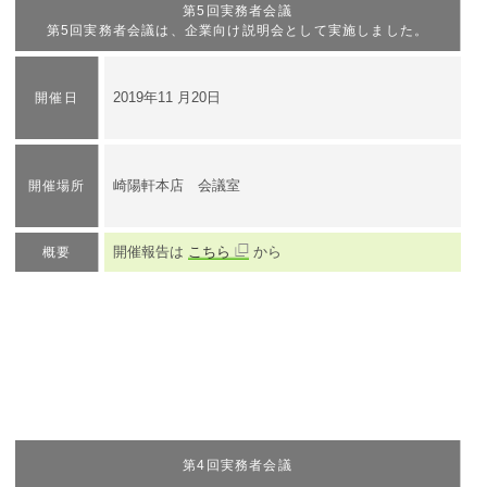
第5回実務者会議
第5回実務者会議は、企業向け説明会として実施しました。
2019年11 月20日
開催日
​崎陽軒本店 会議室
開催場所
開催報告は
こちら
から
概要
第4回実務者会議