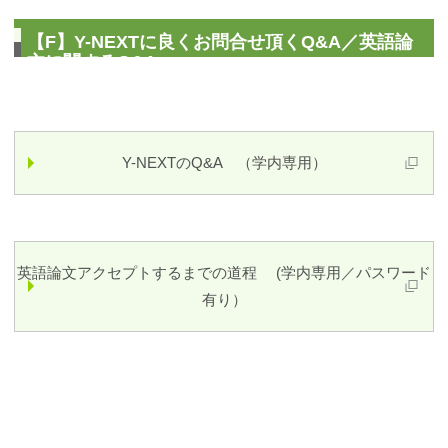
【F】Y-NEXTに良くお問合せ頂くQ&A／英語論
文に関するQ&A
Y-NEXTのQ&A （学内専用）
英語論文アクセプトするまでの道程 (学内専用／パスワード
有り）