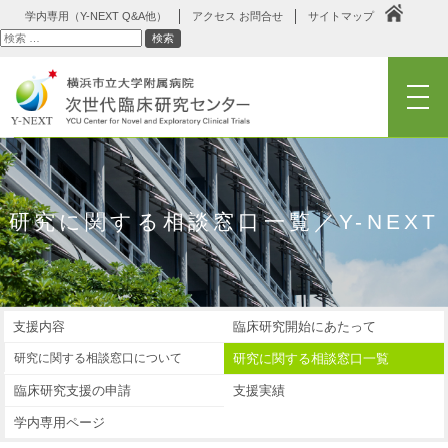
学内専用（Y-NEXT Q&A他）
アクセス お問合せ
サイトマップ
検
検索
索
メニュー
研究に関する相談窓口一覧／Y-NEXT
支援内容
臨床研究開始にあたって
研究に関する相談窓口について
研究に関する相談窓口一覧
のQ&A
臨床研究支援の申請
支援実績
学内専用ページ