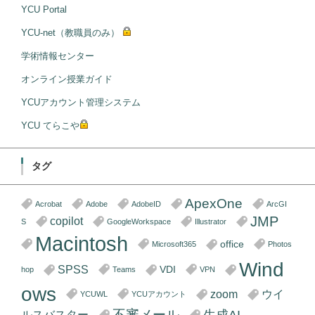
YCU Portal
YCU-net（教職員のみ）
学術情報センター
オンライン授業ガイド
YCUアカウント管理システム
YCU てらこや
タグ
ApexOne
Acrobat
Adobe
AdobeID
ArcGI
JMP
copilot
S
GoogleWorkspace
Illustrator
Macintosh
office
Microsoft365
Photos
Wind
SPSS
VDI
hop
Teams
VPN
ows
zoom
ウイ
YCUWL
YCUアカウント
不審メール
ルスバスター