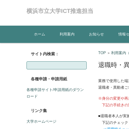
横浜市立大学ICT推進担当
コンテンツに移動
ホーム
利用案内
お知らせ
情報
TOP
利用案内
>
サイト内検索：
検
退職時・
索:
各種申請・申請用紙
業務で使用した端
退職者・異動者ご
各種申請サイト/申請用紙のダウン
ロード
※身分の変更や再
下記の手続きの
リンク集
■
退職者本人が実
大学ホームページ
下記のチェックリ