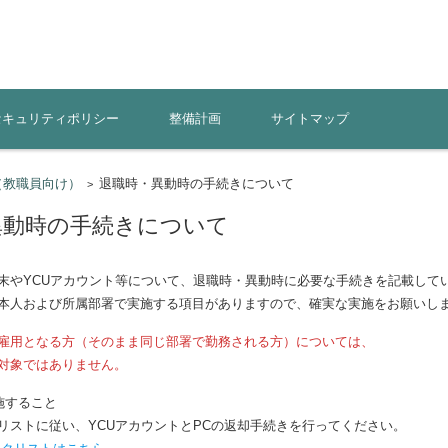
セキュリティポリシー
整備計画
サイトマップ
（教職員向け）
退職時・異動時の手続きについて
>
異動時の手続きについて
末やYCUアカウント等について、退職時・異動時に必要な手続きを記載して
本人および所属部署で実施する項目がありますので、確実な実施をお願いし
雇用となる方（そのまま同じ部署で勤務される方）については、
対象ではありません。
施すること
ストに従い、YCUアカウントとPCの返却手続きを行ってください。