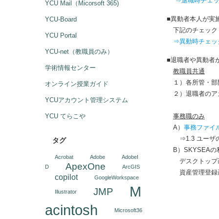
⇒退職時チェ
YCU Mail（Micorsoft 365)
■
異動者本人が実
YCU-Board
下記のチェックリ
YCU Portal
⇒異動時チェッ
YCU-net（教職員のみ）
■退職者や異動者
学術情報センター
教職員共通
１）各所管・部門
オンライン授業ガイド
２）退職者のアカ
YCUアカウント管理システム
YCU てらこや
事務職のみ
A）
事務ファイ
⇒1.3 ユーザ
タグ
B）SKYSEA
Acrobat
Adobe
AdobeI
デスクトップ画
ApexOne
D
ArcGIS
資産管理登録画
copilot
GoogleWorkspace
M
JMP
Illustrator
acintosh
Microsoft36