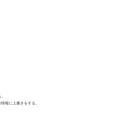
。
る。
情報に上書きをする。