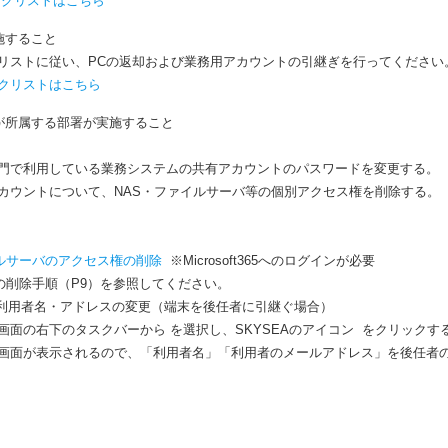
ックリストはこちら
施すること
ストに従い、PCの返却および業務用アカウントの引継ぎを行ってください
クリストはこちら
が所属する部署が実施すること
で利用している業務システムの共有アカウントのパスワードを変更する。
ウントについて、NAS・ファイルサーバ等の個別アクセス権を削除する。
ルサーバのアクセス権の削除
※Microsoft365へのログインが必要
の削除手順（P9）を参照してください。
の利用者名・アドレスの変更（端末を後任者に引継ぐ場合）
面の右下のタスクバーから
を選択し、SKYSEAのアイコン
をクリックす
面が表示されるので、「利用者名」「利用者のメールアドレス」を後任者の