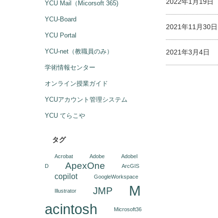
2022年1月19
YCU Mail（Micorsoft 365)
YCU-Board
2021年11月3
YCU Portal
YCU-net（教職員のみ）
2021年3月4日
学術情報センター
オンライン授業ガイド
YCUアカウント管理システム
YCU てらこや
タグ
Acrobat
Adobe
AdobeI
ApexOne
D
ArcGIS
copilot
GoogleWorkspace
M
JMP
Illustrator
acintosh
Microsoft36