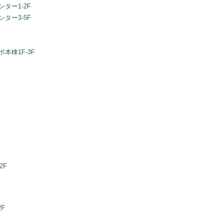
ター1-2F
ター3-5F
本棟1F-3F
2F
F