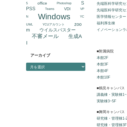
S
office
5
Photoshop
先端医科学研究セン
PSS
VDI
Teams
VP
先端医科学研究セン
Windows
医学情報センター
N
YC
福利厚生棟
zoo
UWL
YCUアカウント
m
ウイルスバスター
イノベーションラボ
不審メール
生成A
I
■附属病院
アーカイブ
本館2F
アーカイブ
本館3F
本館4F
本館10F
■鶴見キャンパス
講義棟・実験棟1~
実験棟3~5F
■舞岡キャンパス
研究棟・管理棟1-2
研究棟・管理棟3F