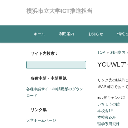
横浜市立大学ICT推進担当
コンテンツに移動
ホーム
利用案内
お知らせ
情報
TOP
利用案内
>
サイト内検索：
検
YCUWL
索:
各種申請・申請用紙
リンク先のMAP
※AP周辺であっ
各種申請サイト/申請用紙のダウン
ロード
■八景キャンパス
いちょうの館
リンク集
本校舎1F
本校舎2-3F
大学ホームページ
理学系研究棟