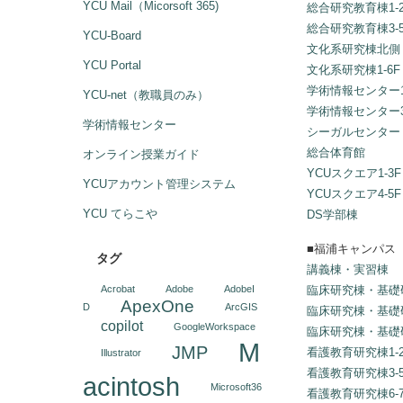
YCU Mail（Micorsoft 365)
総合研究教育棟1-2
総合研究教育棟3-5
YCU-Board
文化系研究棟北側
YCU Portal
文化系研究棟1-6F
学術情報センター1
YCU-net（教職員のみ）
学術情報センター3
学術情報センター
シーガルセンター
総合体育館
オンライン授業ガイド
YCUスクエア1-3F
YCUアカウント管理システム
YCUスクエア4-5F
YCU てらこや
DS学部棟
■福浦キャンパス
タグ
講義棟・実習棟
臨床研究棟・基礎研
Acrobat
Adobe
AdobeI
ApexOne
D
ArcGIS
臨床研究棟・基礎研
copilot
GoogleWorkspace
臨床研究棟・基礎研
M
JMP
看護教育研究棟1-2
Illustrator
看護教育研究棟3-5
acintosh
Microsoft36
看護教育研究棟6-7