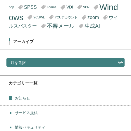
Wind
SPSS
VDI
hop
Teams
VPN
ows
zoom
ウイ
YCUWL
YCUアカウント
不審メール
生成AI
ルスバスター
アーカイブ
アーカイブ
カテゴリー一覧
お知らせ
サービス提供
情報セキュリティ