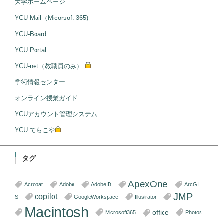
大学ホームページ
YCU Mail（Micorsoft 365)
YCU-Board
YCU Portal
YCU-net（教職員のみ）
学術情報センター
オンライン授業ガイド
YCUアカウント管理システム
YCU てらこや
タグ
ApexOne
Acrobat
Adobe
AdobeID
ArcGI
JMP
copilot
S
GoogleWorkspace
Illustrator
Macintosh
office
Microsoft365
Photos