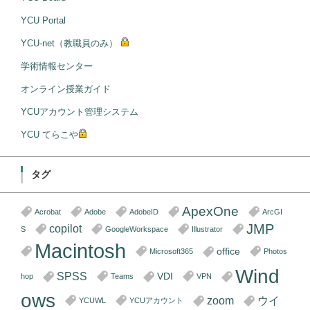
YCU Portal
YCU-net（教職員のみ）
学術情報センター
オンライン授業ガイド
YCUアカウント管理システム
YCU てらこや
タグ
ApexOne
Acrobat
Adobe
AdobeID
ArcGI
JMP
copilot
S
GoogleWorkspace
Illustrator
Macintosh
office
Microsoft365
Photos
Wind
SPSS
VDI
hop
Teams
VPN
ows
zoom
ウイ
YCUWL
YCUアカウント