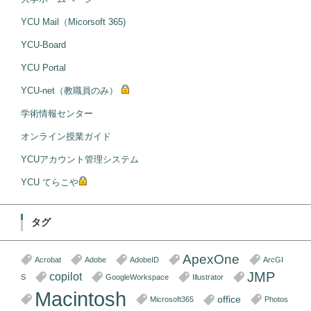
YCU Mail（Micorsoft 365)
YCU-Board
YCU Portal
YCU-net（教職員のみ）
学術情報センター
オンライン授業ガイド
YCUアカウント管理システム
YCU てらこや
タグ
ApexOne
Acrobat
Adobe
AdobeID
ArcGI
JMP
copilot
S
GoogleWorkspace
Illustrator
Macintosh
office
Microsoft365
Photos