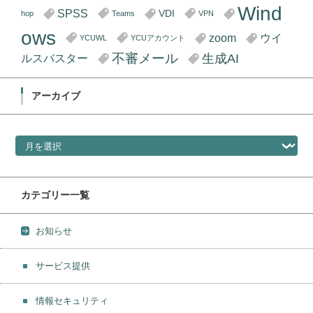
Wind
SPSS
VDI
hop
Teams
VPN
ows
zoom
ウイ
YCUWL
YCUアカウント
不審メール
生成AI
ルスバスター
アーカイブ
アーカイブ
カテゴリー一覧
お知らせ
サービス提供
情報セキュリティ