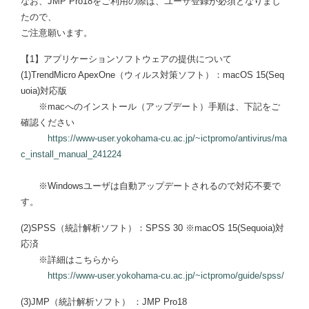
なお、JMP Pro18をご利用の際は、ユーザ登録が必須となりまし
たので、
ご注意願います。
【1】アプリケーションソフトウェアの提供について
(1)TrendMicro ApexOne（ウィルス対策ソフト）：macOS 15(Seq
uoia)対応版
※macへのインストール（アップデート）手順は、下記をご
確認ください
https://www-user.yokohama-cu.ac.jp/~ictpromo/antivirus/ma
c_install_manual_241224
※Windowsユーザは自動アップデートされるので対応不要で
す。
(2)SPSS（統計解析ソフト）：SPSS 30 ※macOS 15(Sequoia)対
応済
※詳細はこちらから
https://www-user.yokohama-cu.ac.jp/~ictpromo/guide/spss/
(3)JMP（統計解析ソフト） ：JMP Pro18