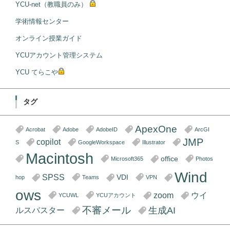
YCU-net（教職員のみ）
学術情報センター
オンライン授業ガイド
YCUアカウント管理システム
YCU てらこや
タグ
ApexOne
Acrobat
Adobe
AdobeID
ArcGI
JMP
copilot
S
GoogleWorkspace
Illustrator
Macintosh
office
Microsoft365
Photos
Wind
SPSS
VDI
hop
Teams
VPN
ows
zoom
ウイ
YCUWL
YCUアカウント
不審メール
生成AI
ルスバスター