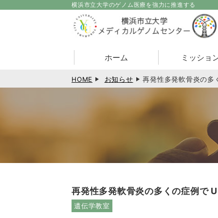
横浜市立大学のゲノム医療を強力に推進する
ホーム
ミッショ
HOME
お知らせ
再発性多発軟⾻炎の多く
再発性多発軟⾻炎の多くの症例で U
遺伝学教室