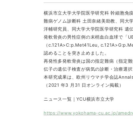
横浜市⽴⼤学⼤学院医学研究科 幹細胞免
難病ゲノム診断科 ⼟⽥奈緒美助教、同⼤学
洋輔研究員、同⼤学⼤学院医学研究科 遺
発軟⾻炎の男性症例の末梢⾎⽩⾎球で「U
（c.121A>C:p.Met41Leu, c.121A>G:
認めることを突き⽌めました。
再発性多発軟⾻炎は国の指定難病（指定難病
伝⼦の遺伝⼦検査が病気の診断・治療選択
本研究成果は、欧州リウマチ学会誌Annals of 
（2021 年3 ⽉31 ⽇オンライン掲載）
ニュース一覧｜YCU横浜市立大学
https://www.yokohama-cu.ac.jp/ame