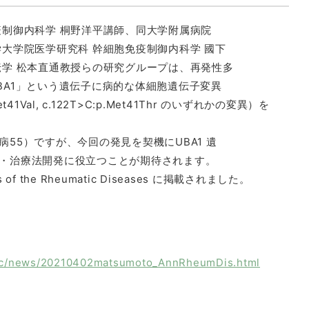
疫制御内科学 桐野洋平講師、同⼤学附属病院
⼤学院医学研究科 幹細胞免疫制御内科学 國下
伝学 松本直通教授らの研究グループは、再発性多
BA1」という遺伝⼦に病的な体細胞遺伝⼦変異
p.Met41Val, c.122T>C:p.Met41Thr のいずれかの変異）を
55）ですが、今回の発⾒を契機にUBA1 遺
・治療法開発に役⽴つことが期待されます。
the Rheumatic Diseases に掲載されました。
drc/news/20210402matsumoto_AnnRheumDis.html