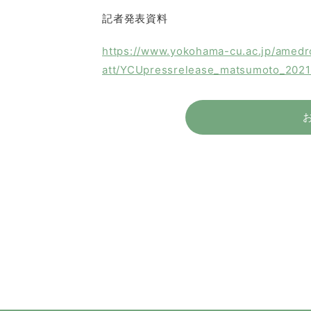
記者発表資料
https://www.yokohama-cu.ac.jp/amed
att/YCUpressrelease_matsumoto_2021