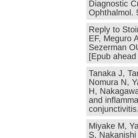
Diagnostic Cr
Ophthalmol. 
Reply to Sto
EF, Meguro A
Sezerman OU
[Epub ahead o
Tanaka J, Ta
Nomura N, Y
H, Nakagawa 
and inflamma
conjunctiviti
Miyake M, Ya
S, Nakanishi