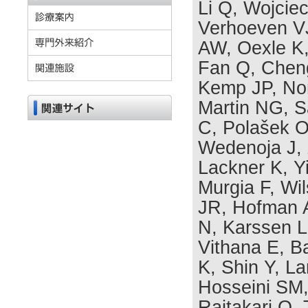
Li Q, Wojcie
Verhoeven VJ
AW, Oexle K,
Fan Q, Chen
Kemp JP, No
Martin NG, S
C, Polašek O
Wedenoja J, Z
Lackner K, Y
Murgia F, Wil
JR, Hofman A
N, Karssen L
Vithana E, B
K, Shin Y, L
Hosseini SM
Raitakari O,