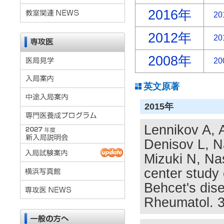
2016年
20
2012年
20
2008年
20
英文原著
2015年
Lennikov A, 
Denisov L, N
Mizuki N, Na
center study 
Behcet's dis
Rheumatol. 3