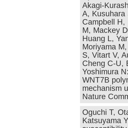
Akagi-Kurash
A, Kusuhara 
Campbell H, 
M, Mackey D, 
Huang L, Yan
Moriyama M, 
S, Vitart V,
Cheng C-U, B
Yoshimura N:
WNT7B polymo
mechanism un
Nature Commu
Oguchi T, Ot
Katsuyama Y,