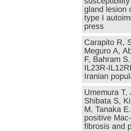
susceptibilit
gland lesion 
type I autoi
press
Carapito R, 
Meguro A, Ab
F, Bahram S.
IL23R-IL12RB
Iranian popu
Umemura T, J
Shibata S, K
M, Tanaka E.
positive Mac-
fibrosis and p