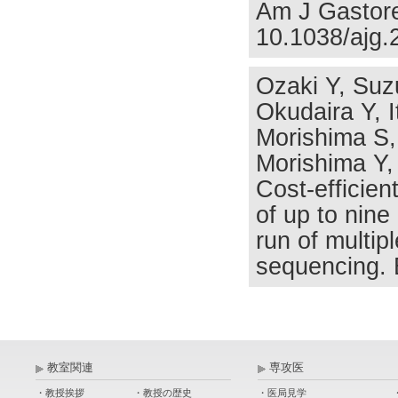
Am J Gastore
10.1038/ajg.
Ozaki Y, Suz
Okudaira Y, 
Morishima S,
Morishima Y, 
Cost-efficien
of up to nine 
run of multip
sequencing.
教室関連
専攻医
・教授挨拶
・教授の歴史
・医局見学