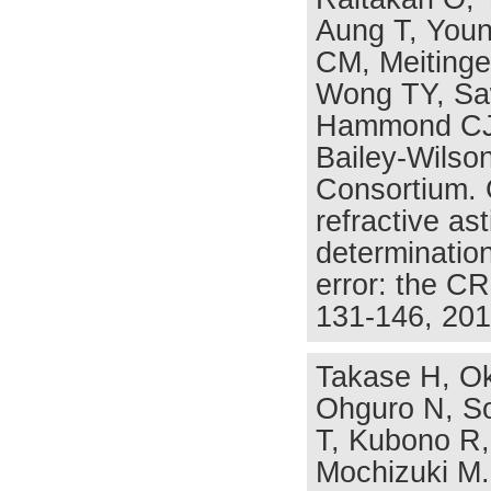
Aung T, Young
CM, Meitinge
Wong TY, Sa
Hammond CJ,
Bailey-Wils
Consortium. 
refractive as
determination
error: the C
131-146, 201
Takase H, O
Ohguro N, S
T, Kubono R,
Mochizuki M.