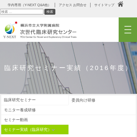
学内専用（Y-NEXT Q&A他）
アクセス お問合せ
サイトマップ
検
検索
索
メニュー
臨床研究セミナー実績（2016年度）
臨床研究セミナー
委員向け研修
モニター養成研修
セミナー動画
セミナー実績（臨床研究）