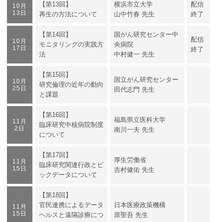
【第13回】
横浜市立大学
配信
10月
13日
再生の方法について
山中竹春 先生
終了
【第14回】
国がん研究センター中
配信
10月
モニタリングの実践方
央病院
17日
終了
法
中村健一 先生
【第15回】
国立がん研究センター
10月
研究倫理の近年の動向
25日
田代志門 先生
と課題
【第16回】
福島県立医科大学
11月
臨床研究中核病院制度
2日
南川一夫 先生
について
【第17回】
厚生労働省
11月
臨床研究関連行政とビ
15日
吉村健佑 先生
ックデータについて
【第18回】
官民連携によるデータ
日本医療政策機構
11月
15日
ヘルスと遠隔診療につ
原聖吾 先生