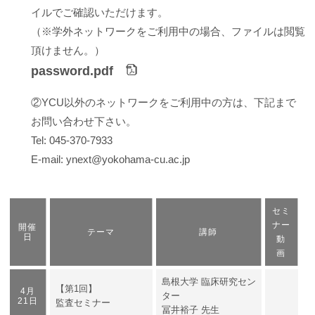
イルでご確認いただけます。
（※学外ネットワークをご利用中の場合、ファイルは閲覧
頂けません。）
password.pdf
②YCU以外のネットワークをご利用中の方は、下記まで
お問い合わせ下さい。
Tel: 045-370-7933
E-mail: ynext@yokohama-cu.ac.jp
セミ
ナー
開催
テーマ
講師
日
動
画
島根大学 臨床研究セン
【第1回】
4月
ター
21日
監査セミナー
冨井裕子 先生