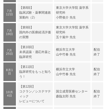
【第8回】
東京大学大学院 薬学系
7月
臨床試験・薬事関連政
研究科
12日
策動向（2）
小野俊介 先生
【第9回】
東京大学大学院 薬学系
7月
国内外の医療経済評価
研究科
19日
の実際
五十嵐中 先生
【第10回】
横浜市立大学
配信
7月
未承認薬・適応外薬と
25日
山中竹春 先生
終了
臨床研究
【第11回】
横浜市立大学
配信
8月1
臨床研究をもっと知ろ
日
山中竹春 先生
終了
う！
【第12回】
コクラン／システマテ
国立成育医療センター
配信
10月
4日
ィック
森臨太郎 先生
終了
レビューについて