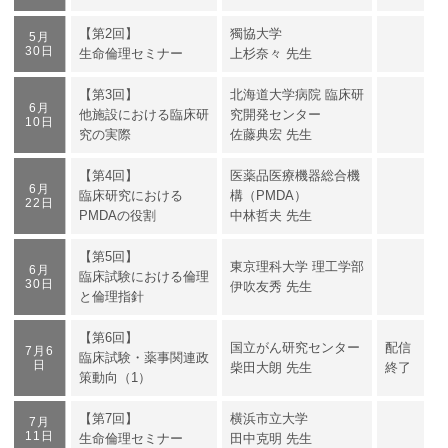
【第2回】
獨協大学
5月
30日
生命倫理セミナー
上杉奈々 先生
【第3回】
北海道大学病院 臨床研
6月
他施設における臨床研
究開発センター
10日
究の実際
佐藤典宏 先生
【第4回】
医薬品医療機器総合機
6月
臨床研究における
構（PMDA）
22日
PMDAの役割
中林哲夫 先生
【第5回】
東京理科大学 理工学部
6月
臨床試験における倫理
30日
伊吹友秀 先生
と倫理指針
【第6回】
国立がん研究センター
配信
7月6
臨床試験・薬事関連政
日
柴田大朗 先生
終了
策動向（1）
【第7回】
横浜市立大学
7月
11日
生命倫理セミナー
田中克明 先生