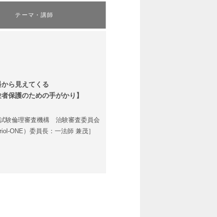
テーマ・講師
料から見えてくる
保護のための手がかり】
試験倫理審査機構 治験審査委員会
iol-ONE）委員長：一法師 兼茂］