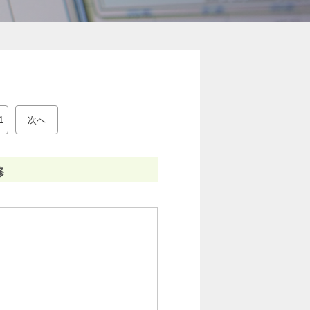
1
次へ
修