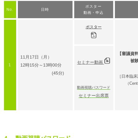
ポスター
No.
日時
動画・申込
ポスター
【審議資
11月17日（月）
被験者
セミナー動画
12時15分～13時00分
1
(45分)
［日本臨床
（Centr
動画視聴パスワード
セミナー出席票