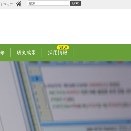
検
検索
イトマップ
索
研修
研究成果
採用情報