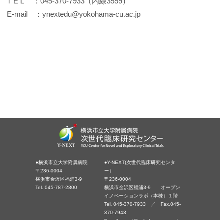
T E L ：045-370-7933（内線3559）
E-mail ：ynextedu@yokohama-cu.ac.jp
ynext
?
●横浜市立大学附属病院
●Y-NEXT(次世代臨床研究センタ
〒236-0004
ー）
横浜市金沢区福浦3-9
〒236-0004
Tel. 045-787-2800
横浜市金沢区福浦3-9 オープン
イノベーションラボ（本棟）１階
Tel. 045-370-7933 ／ Fax.045-
370-7943