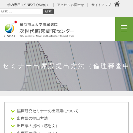
学内専用（Y-NEXT Q&A他）
アクセス お問合せ
サイトマップ
検
検索
索
メニュー
セミナー出席票提出方法（倫理審査申
臨床研究セミナーの出席票について
請システム）
出席票の提出方法
出席票の提出（感想文）