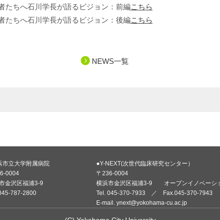
者たちへ石川学長が語るビジョン：前編
こちら
者たちへ石川学長が語るビジョン：後編
こちら
NEWS一覧
浜市立大学附属病院
●Y-NEXT(次世代臨床研究センター）
6-0004
〒236-0004
市金沢区福浦3-9
横浜市金沢区福浦3-9 オープンイノベーシ
 045-787-2800
Tel. 045-370-7933 ／ Fax.045-370-7943
E-mail. ynext@yokohama-cu.ac.jp