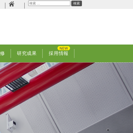
検
検索
プ
索
研修
研究成果
採用情報