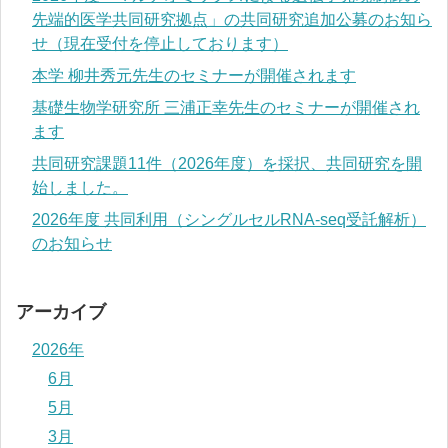
先端的医学共同研究拠点」の共同研究追加公募のお知ら
せ（現在受付を停止しております）
本学 柳井秀元先生のセミナーが開催されます
基礎生物学研究所 三浦正幸先生のセミナーが開催され
ます
共同研究課題11件（2026年度）を採択、共同研究を開
始しました。
2026年度 共同利用（シングルセルRNA-seq受託解析）
のお知らせ
アーカイブ
2026年
6月
5月
3月