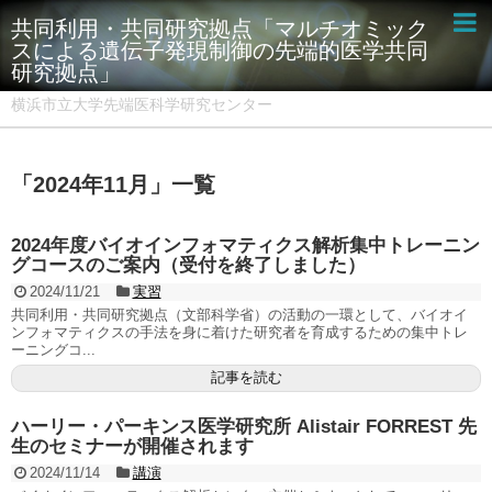
共同利用・共同研究拠点「マルチオミック
スによる遺伝子発現制御の先端的医学共同
研究拠点」
横浜市立大学先端医科学研究センター
「
2024年11月
」
一覧
2024年度バイオインフォマティクス解析集中トレーニン
グコースのご案内（受付を終了しました）
2024/11/21
実習
共同利用・共同研究拠点（文部科学省）の活動の一環として、バイオイ
ンフォマティクスの手法を身に着けた研究者を育成するための集中トレ
ーニングコ...
記事を読む
ハーリー・パーキンス医学研究所 Alistair FORREST 先
生のセミナーが開催されます
2024/11/14
講演