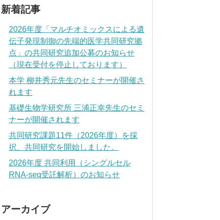
新着記事
2026年度「マルチオミックスによる遺
伝子発現制御の先端的医学共同研究拠
点」の共同研究追加公募のお知らせ
（現在受付を停止しております）
本学 柳井秀元先生のセミナーが開催さ
れます
基礎生物学研究所 三浦正幸先生のセミ
ナーが開催されます
共同研究課題11件（2026年度）を採
択、共同研究を開始しました。
2026年度 共同利用（シングルセル
RNA-seq受託解析）のお知らせ
アーカイブ