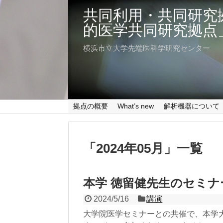
共同利用・共同研究
的医学共同研究拠点
横浜市立大学先端医科学研究センター
拠点の概要
What’s new
解析機器について
「
2024年05月
」
一覧
本学 徳留健先生のセミ
2024/5/16
講演
大学院医学セミナーとの共催で、本学大