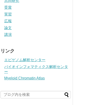
共同研究
受賞
実習
広報
論文
講演
リンク
エピゲノム解析センター
バイオインフォマティクス解析センタ
ー
Myeloid Chromatin Atlas