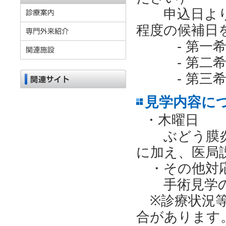
申込日より2
程度の候補日
- 第一希
- 第二希
- 第三希
見学内容に
・木曜日
ぶどう膜炎
に加え、医局
・その他対応
手術見学の
※診療状況等
合があります