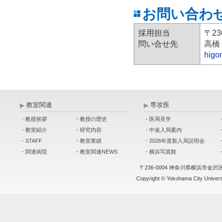
お問い合わ
採用担当
〒2
問い合せ先
高橋
higo
教室関連
専攻医
・教授挨拶
・教授の歴史
・医局見学
・教室紹介
・研究内容
・中途入局案内
・STAFF
・教室業績
・2026年度新入局説明会
・関連病院
・教室関連NEWS
・横浜写真館
〒236-0004 神奈川県横浜市金沢
Copyright © Yokohama City Universit