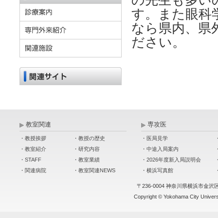
の先生も多い
す。また眼科
なら県内、県
ださい。
教室関連
専攻医
・教授挨拶
・教授の歴史
・医局見学
・教室紹介
・研究内容
・中途入局案内
・STAFF
・教室業績
・2026年度新入局説明会
・関連病院
・教室関連NEWS
・横浜写真館
〒236-0004 神奈川県横浜市金沢
Copyright © Yokohama City Universit