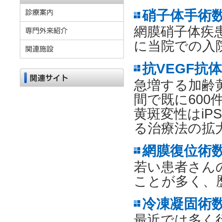
硝子体手術数
網膜硝子体疾
に当院での入
抗VEGF抗
急増する加齢
間で既に60
黄斑変性はi
る治療法の拡
網膜復位術数
若い患者さん
ことが多く、
冷凍凝固術数
最近では多く