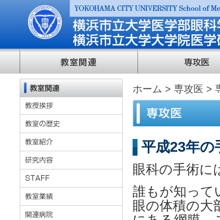
ホーム
>
専攻医
>
平成23年
眼科の手術に
誰もが知って
眼の体積の大