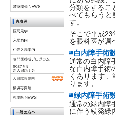
にある網膜、
分類をするこ
べてもらうと
す。
そこで平成2
を眼科医が調
白内障手術数
通常の白内障
な白内障手術
くあります。
ります。
緑内障手術数
通常の緑内障
に伴う続発緑