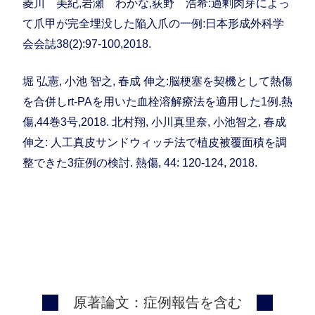
菱川 美紀,岩瀬 わかな,荻野 浩希:過剰肉芽によっ
て爪甲が完全埋没した陥入爪の一例:日本形成外科学
会会誌38(2):97-100,2018.
堀 弘憲, 小池 智之, 春成 伸之:脳梗塞を契機として熱傷
を合併しrt-PAを用いた血栓溶解療法を適用した1例.熱
傷,44巻3号,2018. 北村翔, 小川真里奈, 小池智之, 春成
伸之: 人工真皮サンドウィッチ法で植皮被覆面積を調
整できた3症例の検討. 熱傷, 44: 120-124, 2018.
原著論文：症例報告を含む