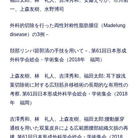
福田太郎、林 礼人、吉澤秀和、安藤えりか、市川佑
一、上森友樹、水野博司
外科的切除を行った両性対称性脂肪腫症（Madelung
disease）の3例－
頚部リンパ節郭清の手技を用いて－. 第61回日本形成
外科学会総会・学術集会（2018年 福岡）
上森友樹、林 礼人、吉澤秀和、福田太郎: 耳下腺浅
葉切除術に対する広頚筋弁移植術の長期的な有用性の
考察. 第61回日本形成外科学会総会・学術集会（2018
年 福岡）
吉澤秀和、林 礼人、上森友樹、福田太郎:腰動脈穿
通枝を用いた双葉皮弁による広範囲腰部組織欠損の再
建. 第61回日本形成外科学会総会・学術集会（2018