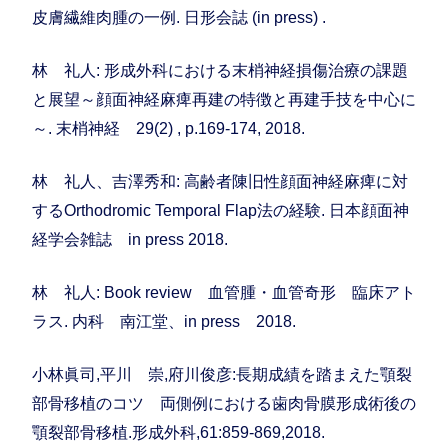
皮膚繊維肉腫の一例. 日形会誌 (in press) .
林 礼人: 形成外科における末梢神経損傷治療の課題
と展望～顔面神経麻痺再建の特徴と再建手技を中心に
～. 末梢神経 29(2) , p.169-174, 2018.
林 礼人、吉澤秀和: 高齢者陳旧性顔面神経麻痺に対
するOrthodromic Temporal Flap法の経験. 日本顔面神
経学会雑誌 in press 2018.
林 礼人: Book review 血管腫・血管奇形 臨床アト
ラス. 内科 南江堂、in press 2018.
小林眞司,平川 崇,府川俊彦:長期成績を踏まえた顎裂
部骨移植のコツ 両側例における歯肉骨膜形成術後の
顎裂部骨移植.形成外科,61:859-869,2018.