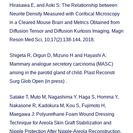
Hirasawa E, and Aoki S: The Relationship between
Neurite Density Measured with Confocal Microscopy
in a Cleared Mouse Brain and Metrics Obtained from
Diffusion Tensor and Diffusion Kurtosis Imaging. Magn
Reson Med Sci, 10;17(2):138-144, 2018.
Shigeta R, Orgun D, Mizuno H and Hayashi A:
Mammary analogue secretory carcinoma (MASC)
arising in the parotid gland of child. Plast Reconstr
Surg Glob Open (in press) .
Satake T, Muto M, Nagashima Y, Haga S, Homma Y,
Nakasone R, Kadokura M, Kou S, Fujimoto H,
Maegawa J: Polyurethane Foam Wound Dressing
Technique for Areola Skin Graft Stabilization and
Nipple Protection After Nipple-Areola Reconstruction.