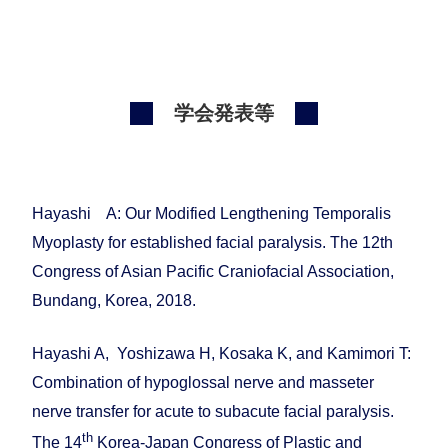
学会発表等
Hayashi A: Our Modified Lengthening Temporalis
Myoplasty for established facial paralysis. The 12th
Congress of Asian Pacific Craniofacial Association,
Bundang, Korea, 2018.
Hayashi A, Yoshizawa H, Kosaka K, and Kamimori T:
Combination of hypoglossal nerve and masseter
nerve transfer for acute to subacute facial paralysis.
th
The 14
Korea-Japan Congress of Plastic and