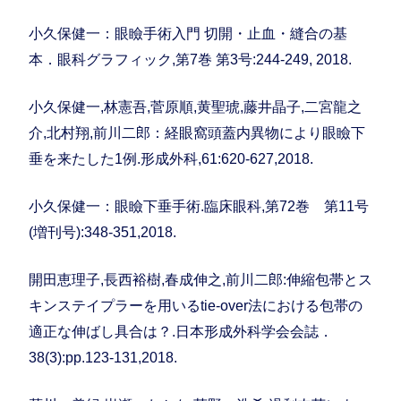
小久保健一：眼瞼手術入門 切開・止血・縫合の基
本．眼科グラフィック,第7巻 第3号:244-249, 2018.
小久保健一,林憲吾,菅原順,黄聖琥,藤井晶子,二宮龍之
介,北村翔,前川二郎：経眼窩頭蓋内異物により眼瞼下
垂を来たした1例.形成外科,61:620-627,2018.
小久保健一：眼瞼下垂手術.臨床眼科,第72巻 第11号
(増刊号):348-351,2018.
開田恵理子,長西裕樹,春成伸之,前川二郎:伸縮包帯とス
キンステイプラーを用いるtie-over法における包帯の
適正な伸ばし具合は？.日本形成外科学会会誌．
38(3):pp.123-131,2018.