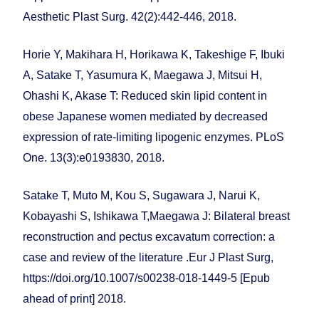
Aesthetic Plast Surg. 42(2):442-446, 2018.
Horie Y, Makihara H, Horikawa K, Takeshige F, Ibuki
A, Satake T, Yasumura K, Maegawa J, Mitsui H,
Ohashi K, Akase T: Reduced skin lipid content in
obese Japanese women mediated by decreased
expression of rate-limiting lipogenic enzymes. PLoS
One. 13(3):e0193830, 2018.
Satake T, Muto M, Kou S, Sugawara J, Narui K,
Kobayashi S, Ishikawa T,Maegawa J: Bilateral breast
reconstruction and pectus excavatum correction: a
case and review of the literature .Eur J Plast Surg,
https://doi.org/10.1007/s00238-018-1449-5 [Epub
ahead of print] 2018.