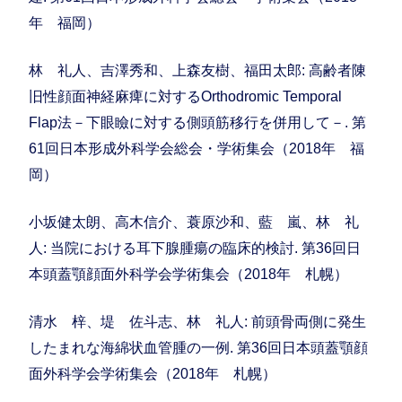
年 福岡）
林 礼人、吉澤秀和、上森友樹、福田太郎: 高齢者陳
旧性顔面神経麻痺に対するOrthodromic Temporal
Flap法－下眼瞼に対する側頭筋移行を併用して－. 第
61回日本形成外科学会総会・学術集会（2018年 福
岡）
小坂健太朗、高木信介、蓑原沙和、藍 嵐、林 礼
人: 当院における耳下腺腫瘍の臨床的検討. 第36回日
本頭蓋顎顔面外科学会学術集会（2018年 札幌）
清水 梓、堤 佐斗志、林 礼人: 前頭骨両側に発生
したまれな海綿状血管腫の一例. 第36回日本頭蓋顎顔
面外科学会学術集会（2018年 札幌）