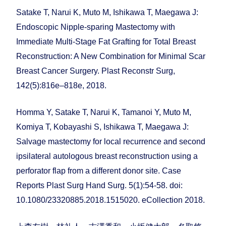
Satake T, Narui K, Muto M, Ishikawa T, Maegawa J:
Endoscopic Nipple-sparing Mastectomy with
Immediate Multi-Stage Fat Grafting for Total Breast
Reconstruction: A New Combination for Minimal Scar
Breast Cancer Surgery. Plast Reconstr Surg,
142(5):816e–818e, 2018.
Homma Y, Satake T, Narui K, Tamanoi Y, Muto M,
Komiya T, Kobayashi S, Ishikawa T, Maegawa J:
Salvage mastectomy for local recurrence and second
ipsilateral autologous breast reconstruction using a
perforator flap from a different donor site. Case
Reports Plast Surg Hand Surg. 5(1):54-58. doi:
10.1080/23320885.2018.1515020. eCollection 2018.