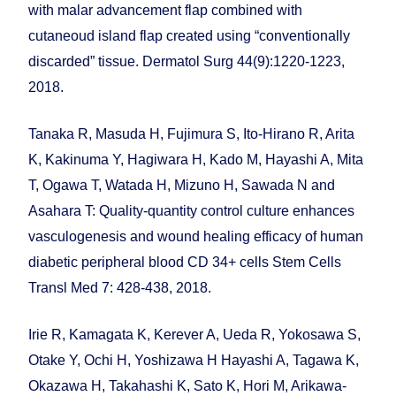
with malar advancement flap combined with
cutaneoud island flap created using “conventionally
discarded” tissue. Dermatol Surg 44(9):1220-1223,
2018.
Tanaka R, Masuda H, Fujimura S, Ito-Hirano R, Arita
K, Kakinuma Y, Hagiwara H, Kado M, Hayashi A, Mita
T, Ogawa T, Watada H, Mizuno H, Sawada N and
Asahara T: Quality-quantity control culture enhances
vasculogenesis and wound healing efficacy of human
diabetic peripheral blood CD 34+ cells Stem Cells
Transl Med 7: 428-438, 2018.
Irie R, Kamagata K, Kerever A, Ueda R, Yokosawa S,
Otake Y, Ochi H, Yoshizawa H Hayashi A, Tagawa K,
Okazawa H, Takahashi K, Sato K, Hori M, Arikawa-