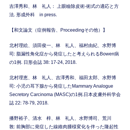
吉澤秀和、林 礼人： 上眼瞼除皮術-術式の適応と方
法. 形成外科 in press.
【和文論文（症例報告、Proceedingその他）】
北村理絵、須田俊一、林 礼人、福村由紀、水野博
司: 脂漏性角化症から発症したと考えられるBowen病
の1例. 日形会誌 38: 17-24, 2018.
北村理恵、林 礼人、吉澤秀和、福田太郎、水野博
司: 小児の耳下腺から発症したMammary Analogue
Secretory Carcinoma (MASC)の1例.日本皮膚外科学会
誌 22: 78-79, 2018.
播野裕子、清水 梓、林 礼人、水野博司、荒川
敦: 前胸部に発症した線維肉腫様変化を伴った隆起性