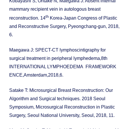
Kobayashi S, Ohtake N, Maegawa J: Absent internal
mammary recipient vein in autologous breast
th
reconstruction. 14
Korea-Japan Congress of Plastic
and Reconstructive Surgery, Pyeongchang-gun, 2018,
6.
Maegawa J: SPECT-CT lymphoscintigraphy for
surgical treatment in peripheral lymphedema,8th
INTERNATIONAL LYMPHOEDEMA FRAMEWORK
ENCE,Amsterdam,2018,6.
Satake T: Microsurgical Breast Reconstruction: Our
Algorithm and Surgical techniques. 2018 Seoul
Symposium, Microsurgical Reconstruction in Plastic
Surgery, Seoul National University, Seoul, 2018, 11.