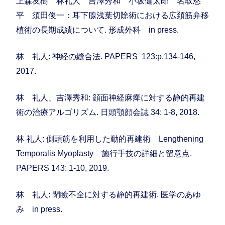
上森友樹 林礼人 吉澤秀和 小坂健太郎 名取悠
平 須田俊一：耳下腺浅葉切除術における広頚筋弁移
植術の長期成績について. 形成外科 in press.
林 礼人: 神経の縫合法. PAPERS 123:p.134-146,
2017.
林 礼人、吉澤秀和: 顔面神経麻痺に対する静的再建
術の治療アルゴリズム. 日頭顎顔会誌 34: 1-8, 2018.
林 礼人: 側頭筋を利用した動的再建術 Lengthening
Temporalis Myoplasty 施行手技の詳細と留意点.
PAPERS 143: 1-10, 2019.
林 礼人: 閉瞼不全に対する静的再建術. 医学のあゆ
み in press.