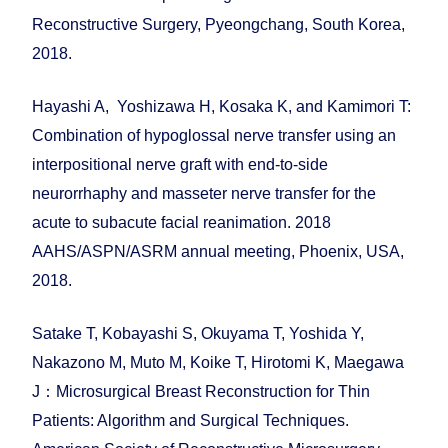
Reconstructive Surgery, Pyeongchang, South Korea,
2018.
Hayashi A, Yoshizawa H, Kosaka K, and Kamimori T:
Combination of hypoglossal nerve transfer using an
interpositional nerve graft with end-to-side
neurorrhaphy and masseter nerve transfer for the
acute to subacute facial reanimation. 2018
AAHS/ASPN/ASRM annual meeting, Phoenix, USA,
2018.
Satake T, Kobayashi S, Okuyama T, Yoshida Y,
Nakazono M, Muto M, Koike T, Hirotomi K, Maegawa
J：Microsurgical Breast Reconstruction for Thin
Patients: Algorithm and Surgical Techniques.