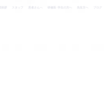
授挨拶
スタッフ
患者さんへ
研修医･学生の方へ
先生方へ
ブログ