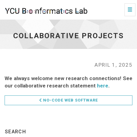
Tog
Navi
Collaborative
Projects
-
COLLABORATIVE PROJECTS
go
to
homepage
APRIL 1, 2025
We always welcome new research connections! See
our collaborative research statement
here
.
NO-CODE WEB SOFTWARE
SEARCH