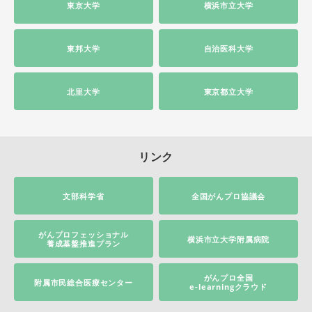
東京大学
横浜市立大学
東邦大学
自治医科大学
北里大学
東京都立大学
リンク
文部科学省
全国がんプロ協議会
がんプロフェッショナル
横浜市立大学附属病院
養成基盤推進プラン
がんプロ全国
附属市民総合医療センター
e-learningクラウド