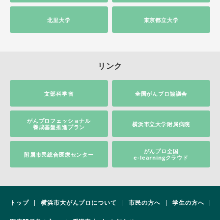
北里大学
東京都立大学
リンク
文部科学省
全国がんプロ協議会
がんプロフェッショナル
横浜市立大学附属病院
養成基盤推進プラン
がんプロ全国
附属市民総合医療センター
e-learningクラウド
トップ
横浜市大がんプロについて
市民の方へ
学生の方へ