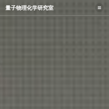
コ
量子物理化学研究室
ン
テ
ン
ツ
へ
ス
キ
ッ
プ