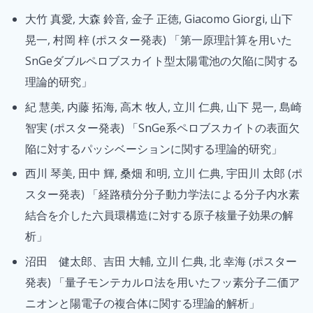
大竹 真愛, 大森 鈴音, 金子 正徳, Giacomo Giorgi, 山下
晃一, 村岡 梓 (ポスター発表) 「第一原理計算を用いた
SnGeダブルペロブスカイト型太陽電池の欠陥に関する
理論的研究」
紀 慧美, 内藤 拓海, 高木 牧人, 立川 仁典, 山下 晃一, 島崎
智実 (ポスター発表) 「SnGe系ペロブスカイトの表面欠
陥に対するパッシベーションに関する理論的研究」
西川 琴美, 田中 輝, 桑畑 和明, 立川 仁典, 宇田川 太郎 (ポ
スター発表) 「経路積分分子動力学法による分子内水素
結合を介した六員環構造に対する原子核量子効果の解
析」
沼田 健太郎、吉田 大輔, 立川 仁典, 北 幸海 (ポスター
発表) 「量子モンテカルロ法を用いたフッ素分子二価ア
ニオンと陽電子の複合体に関する理論的解析」