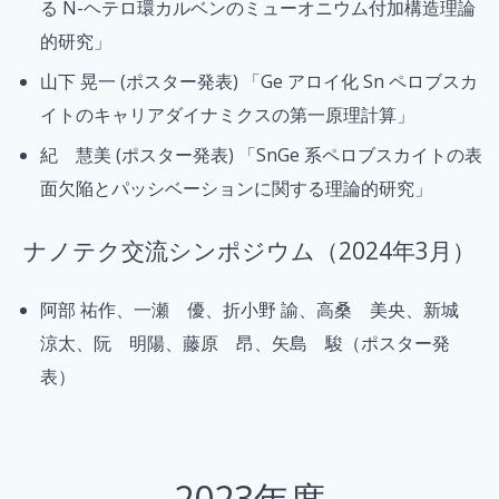
る N-ヘテロ環カルベンのミューオニウム付加構造理論
的研究」
山下 晃一 (ポスター発表) 「Ge アロイ化 Sn ペロブスカ
イトのキャリアダイナミクスの第一原理計算」
紀 慧美 (ポスター発表) 「SnGe 系ペロブスカイトの表
面欠陥とパッシベーションに関する理論的研究」
ナノテク交流シンポジウム（2024年3月）
阿部 祐作、一瀬 優、折小野 諭、高桑 美央、新城
涼太、阮 明陽、藤原 昂、矢島 駿（ポスター発
表）
2023年度