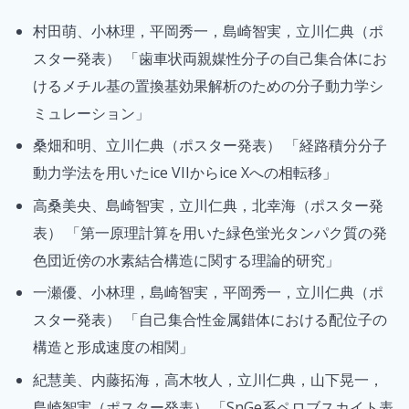
村田萌、小林理，平岡秀一，島崎智実，立川仁典（ポ
スター発表） 「歯車状両親媒性分子の自己集合体にお
けるメチル基の置換基効果解析のための分子動力学シ
ミュレーション」
桑畑和明、立川仁典（ポスター発表） 「経路積分分子
動力学法を用いたice VIIからice Xへの相転移」
高桑美央、島崎智実，立川仁典，北幸海（ポスター発
表） 「第一原理計算を用いた緑色蛍光タンパク質の発
色団近傍の水素結合構造に関する理論的研究」
一瀬優、小林理，島崎智実，平岡秀一，立川仁典（ポ
スター発表） 「自己集合性金属錯体における配位子の
構造と形成速度の相関」
紀慧美、内藤拓海，高木牧人，立川仁典，山下晃一，
島崎智実（ポスター発表） 「SnGe系ペロブスカイト表