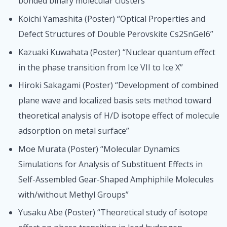
bonded binary molecular clusters”
Koichi Yamashita (Poster) “Optical Properties and
Defect Structures of Double Perovskite Cs2SnGeI6”
Kazuaki Kuwahata (Poster) “Nuclear quantum effect
in the phase transition from Ice VII to Ice X”
Hiroki Sakagami (Poster) “Development of combined
plane wave and localized basis sets method toward
theoretical analysis of H/D isotope effect of molecule
adsorption on metal surface”
Moe Murata (Poster) “Molecular Dynamics
Simulations for Analysis of Substituent Effects in
Self-Assembled Gear-Shaped Amphiphile Molecules
with/without Methyl Groups”
Yusaku Abe (Poster) “Theoretical study of isotope