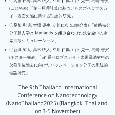
〇内藤 拓海, 高木 牧人, 立川 仁典, 山下 晃一, 島崎 智実
(口頭発表) 「第一原理計算に基づいたスズペロブスカ
イト表面欠陥に関する理論的研究」
〇桑畑 和明, 大場 優生, 立川仁典 (口頭発表) 「経路積分
分子動力学と Matlantis を組み合わせた鉄合金中の水
素拡散シミュレーション」
〇新城 涼太, 高木 牧人, 立川 仁典, 山下 晃一, 島崎 智実
(ポスター発表) 「Sn 系ペロブスカイト太陽電池材料の
欠陥準位除去に向けたパッシベーション分子の系統的
理論研究」
The 9th Thailand International
Conference on Nanotechnology
(NanoThailand2025) (Bangkok, Thailand,
on 3-5 November)