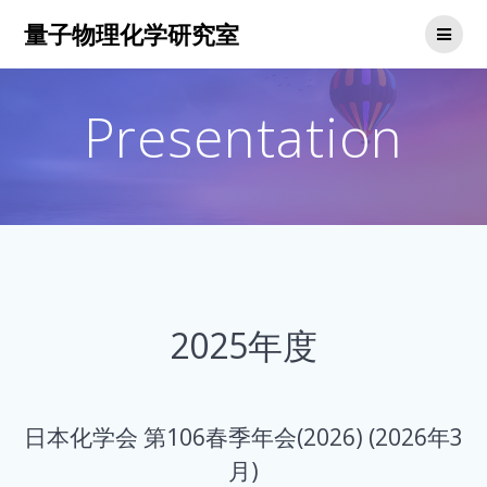
コ
量子物理化学研究室
ン
テ
ン
ツ
Presentation
へ
ス
キ
ッ
プ
2025年度
日本化学会 第106春季年会(2026) (2026年3
月)