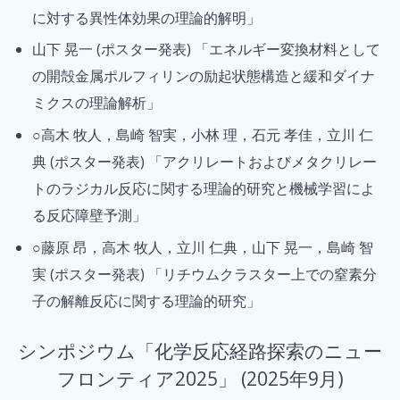
に対する異性体効果の理論的解明」
山下 晃一 (ポスター発表) 「エネルギー変換材料として
の開殻金属ポルフィリンの励起状態構造と緩和ダイナ
ミクスの理論解析」
○高木 牧人，島崎 智実，小林 理，石元 孝佳，立川 仁
典 (ポスター発表) 「アクリレートおよびメタクリレー
トのラジカル反応に関する理論的研究と機械学習によ
る反応障壁予測」
○藤原 昂，高木 牧人，立川 仁典，山下 晃一，島崎 智
実 (ポスター発表) 「リチウムクラスター上での窒素分
子の解離反応に関する理論的研究」
シンポジウム「化学反応経路探索のニュー
フロンティア2025」 (2025年9月)