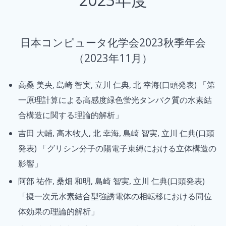
日本コンピュータ化学会2023秋季年会
（2023年11月）
高桑 美央, 島崎 智実, 立川 仁典, 北 幸海(口頭発表) 「第
一原理計算による高感度緑色蛍光タンパク質の水素結
合構造に関する理論的解析」
吉田 大輔, 高木牧人, 北 幸海, 島崎 智実, 立川 仁典(口頭
発表) 「グリシン分子の陽電子束縛における立体構造の
影響」
阿部 祐作, 桑畑 和明, 島崎 智実, 立川 仁典(口頭発表)
「擬一次元水素結合型強誘電体の相転移における同位
体効果の理論的解析」