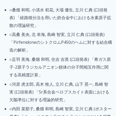
○桑畑 和明, 小清水 初花, 大場 優生, 立川 仁典 (口頭発
表) 「経路積分法を用いた鉄合金中における水素原子拡
散の理論研究」
○高桑 美央, 北 幸海, 島崎 智実, 立川 仁典 (口頭発表)
「PirfenidoneのシトクロムP450のヘムに対する結合構
造の解析」
○足羽 美海, 桑畑 和明, 住吉 吉英 (口頭発表) 「希ガス原
子-2原子ラジカルアニオン錯体の分子間相互作用に関
する高精度計算」
○河原 虎太郎, 高木 牧人, 立川 仁典, 山下 晃一, 島崎 智
実 (口頭発表) 「Sr系合金ペロブスカイト表面における
欠陥準位に対する理論的研究」
○内田 菜那子, 桑畑 和明, 島崎 智実, 立川 仁典 (ポスター