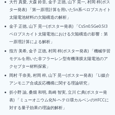
大竹 真愛, 大森 鈴音, 金子 正徳, 山下 晃一, 村岡 梓(ポス
ター発表) 「第一原理計算を用いたSn系ペロブスカイト
太陽電池材料の欠陥構造の解析」
金子 正徳, 山下 晃一(ポスター発表) 「CsSn0.5Ge0.5I3
ペロブスカイト太陽電池における欠陥構造の影響：第
一原理計算による解析」
指方 美希, 金子 正徳, 村岡 梓(ポスター発表) 「機械学習
モデルを用いた非フラーレン型有機薄膜太陽電池のア
クセプター材料探索」
岡村 千奈美, 村岡 梓, 山下 晃一(ポスター発表) 「Li媒介
アンモニア合成反応機構に関する理論研究」
折小野 諭, 桑畑 和明, 島崎 智実, 立川 仁典(ポスター発
表) 「ミューオニウム化N-ヘテロ環カルベンのHFCCに
対する量子効果の理論的解析」