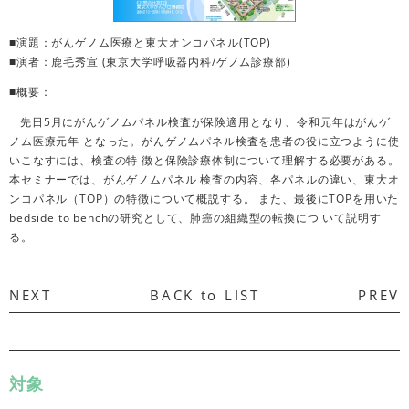
■演題：がんゲノム医療と東大オンコパネル(TOP)
■演者：鹿毛秀宣 (東京大学呼吸器内科/ゲノム診療部)
■概要：
先日5月にがんゲノムパネル検査が保険適用となり、令和元年はがんゲ
ノム医療元年 となった。がんゲノムパネル検査を患者の役に立つように使
いこなすには、検査の特 徴と保険診療体制について理解する必要がある。
本セミナーでは、がんゲノムパネル 検査の内容、各パネルの違い、東大オ
ンコパネル（TOP）の特徴について概説する。 また、最後にTOPを用いた
bedside to benchの研究として、肺癌の組織型の転換につ いて説明す
る。
NEXT
BACK to LIST
PREV
対象