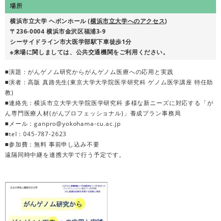
場所
横浜市立大学 ヘボンホール (
横浜市立大学へのアクセス
)
〒236-0004 横浜市金沢区福浦3-9
シーサイドライン市大医学部駅下車徒歩1分
※来場に関しましては、公共交通機関をご利用ください。
■演題：がんゲノム研究からがんゲノム医療への応用と実践
■演者：高阪 真路先生(東京大学大学院医学研究科 ゲノム医学講座 特任助
教)
■連絡先：横浜市立大学大学院医学研究科 多様な新ニーズに対応する「が
ん専門医療人材(がんプロフェッショナル)」養成プラン事務局
■メール：ganpro@yokohama-cu.ac.jp
■tel：045-787-2623
■参加費：無料 事前申し込み不要
遠隔同時中継を連携大学で行う予定です。