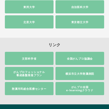
東邦大学
自治医科大学
北里大学
東京都立大学
リンク
文部科学省
全国がんプロ協議会
がんプロフェッショナル
横浜市立大学附属病院
養成基盤推進プラン
がんプロ全国
附属市民総合医療センター
e-learningクラウド