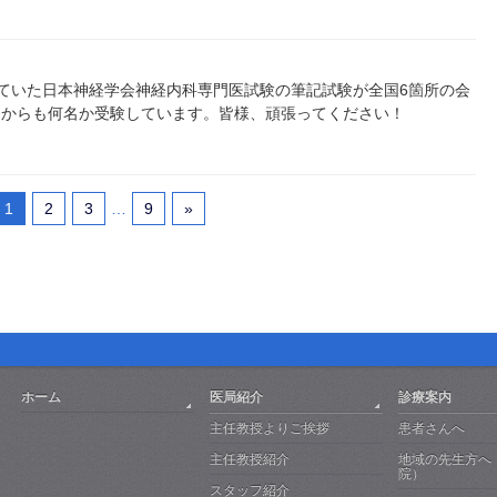
なっていた日本神経学会神経内科専門医試験の筆記試験が全国6箇所の会
局からも何名か受験しています。皆様、頑張ってください！
1
2
3
…
9
»
ホーム
医局紹介
診療案内
主任教授よりご挨拶
患者さんへ
主任教授紹介
地域の先生方へ
院）
スタッフ紹介