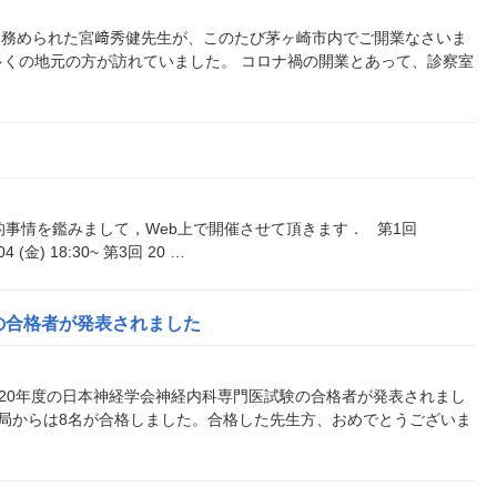
を務められた宮﨑秀健先生が、このたび茅ヶ崎市内でご開業なさいま
多くの地元の方が訪れていました。 コロナ禍の開業とあって、診察室
的事情を鑑みまして，Web上で開催させて頂きます． 第1回
/04 (金) 18:30~ 第3回 20 …
の合格者が発表されました
た2020年度の日本神経学会神経内科専門医試験の合格者が発表されまし
医局からは8名が合格しました。合格した先生方、おめでとうございま