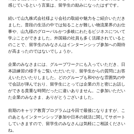
感じているという言葉は、留学生の励みになったはずです。
続いて山九株式会社様より会社の取組や魅力をご紹介いただき
ました。普段の生活の中では知ることが難しい物流業界のお仕
事や、山九様のグローバルかつ多岐にわたるビジネスについて
学ぶことができました。外国籍の社員も多く活躍されていると
のことで、留学生のみなさんはインターンシップ参加への期待
が高まったのではないでしょうか。
企業のみなさまには、グループワークにも入っていただき、日
本語練習の様子をご覧いただいたり、留学生からの質問にお答
えいただいたりしました。どのグループも和やかな雰囲気の中
で会話が弾んでおり、留学生にとっては企業の方と密にお話し
ができる貴重な時間だったに違いありません。ご参加いただい
た企業のみなさま、ありがとうございました。
前期のキャリア教育プログラムは今回で最後になりますが、こ
のあともインターンシップ参加や日本の就活に関してサポート
していきますので、留学生のみなさんは気軽にご相談ください
ね。