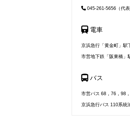
045-261-5656（代
電車
京浜急行「黄金町」駅下
市営地下鉄「阪東橋」
バス
市営バス 68，76，98
京浜急行バス 110系