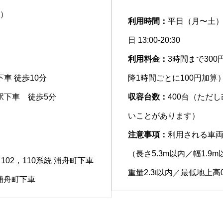
表）
利用時間：
平日（月〜土） 8
日 13:00-20:30
利用料金：
3時間まで30
車 徒歩10分
降1時間ごとに100円加算
駅下車 徒歩5分
収容台数：
400台（ただ
いことがあります）
注意事項：
利用される車
（長さ5.3m以内／幅1.9
，102，110系統 浦舟町下車
重量2.3t以内／最低地上高0
統浦舟町下車