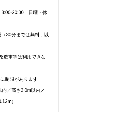
:00-20:30，日曜・休
0円（30分までは無料，以
）
し改造車等は利用できな
両に制限があります．
m以内／高さ2.0m以内／
.12m）