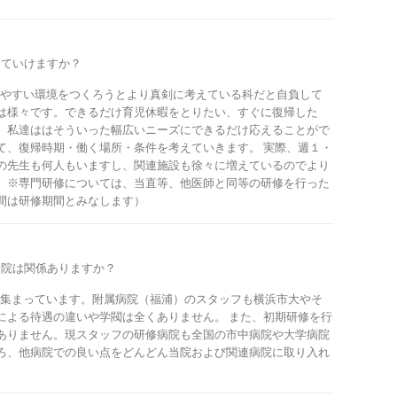
ていけますか？
やすい環境をつくろうとより真剣に考えている科だと自負して
は様々です。できるだけ育児休暇をとりたい、すぐに復帰した
。私達ははそういった幅広いニーズにできるだけ応えることがで
て、復帰時期・働く場所・条件を考えていきます。 実際、週１・
の先生も何人もいますし、関連施設も徐々に増えているのでより
 ※専門研修については、当直等、他医師と同等の研修を行った
間は研修期間とみなします）
院は関係ありますか？
集まっています。附属病院（福浦）のスタッフも横浜市大やそ
による待遇の違いや学閥は全くありません。 また、初期研修を行
ありません。現スタッフの研修病院も全国の市中病院や大学病院
ろ、他病院での良い点をどんどん当院および関連病院に取り入れ