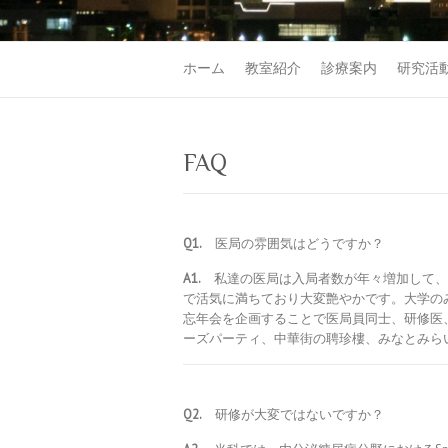
ホーム
教室紹介
診療案内
研究活
FAQ
Q1.
医局の雰囲気はどうですか？
A1.
私達の医局は入局者数が年々増加して、
で活気に満ちており大変艶やかです。大学の
忘年会を企画することで医局員同士、研修医
ーズパーティ、中華街の聘珍樓、みなとみら
Q2.
研修が大変ではないですか？