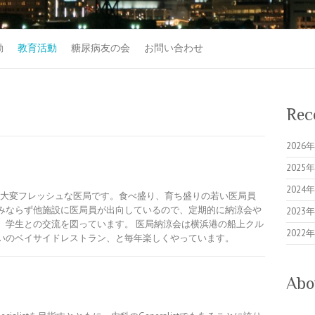
動
教育活動
糖尿病友の会
お問い合わせ
Rec
202
202
202
大変フレッシュな医局です。食べ盛り、育ち盛りの若い医局員
みならず他施設に医局員が出向しているので、定期的に納涼会や
202
、学生との交流を図っています。 医局納涼会は横浜港の船上クル
202
いのベイサイドレストラン、と毎年楽しくやっています。
Abo