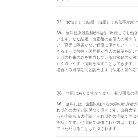
Q5.
女性として結婚・出産しても仕事が続け
A5.
当科は女性医師が結婚・出産しても働き
います。ただ結婚・出産後の各個人の考え方
い、育児に障害がない程度に働きたい・・・
きるように教授・医局長が当人の希望を聞い
２回の外来のみを担当している非常勤の女医
近く通いやすい病院を探すこともできます。
場合のみ研修期間と認めます（法定の産休期
Q6.
学閥はありますか？また、初期研修の病
A6.
当科には、全国の様々な大学の出身者が
れ以外の大学と関係なく様々です。出身大学
った病院も市大病院とそれ以外の病院で差は
等様々です。他病院で研修された方は、むし
ていただけることも期待されます。