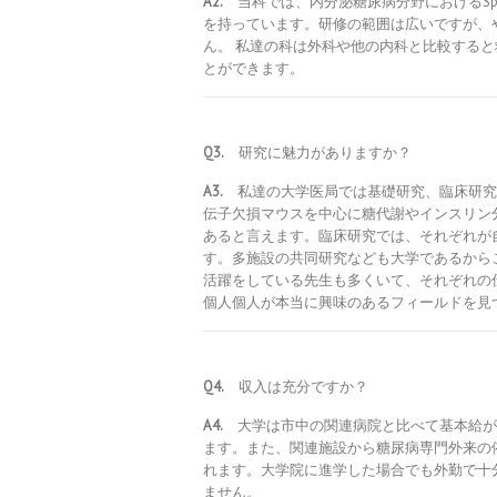
A2.
当科では、内分泌糖尿病分野におけるSpecia
を持っています。研修の範囲は広いですが、
ん。 私達の科は外科や他の内科と比較する
とができます。
Q3.
研究に魅力がありますか？
A3.
私達の大学医局では基礎研究、臨床研究
伝子欠損マウスを中心に糖代謝やインスリン
あると言えます。臨床研究では、それぞれが
す。多施設の共同研究なども大学であるから
活躍をしている先生も多くいて、それぞれの
個人個人が本当に興味のあるフィールドを見
Q4.
収入は充分ですか？
A4.
大学は市中の関連病院と比べて基本給が
ます。また、関連施設から糖尿病専門外来の
れます。大学院に進学した場合でも外勤で十
ません。