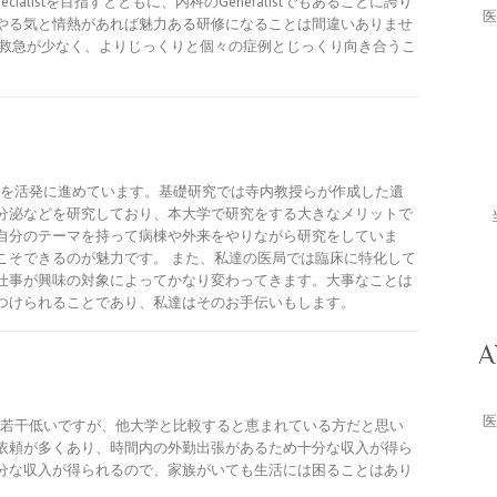
listを目指すとともに、内科のGeneralistでもあることに誇り
医
やる気と情熱があれば魅力ある研修になることは間違いありませ
と救急が少なく、よりじっくりと個々の症例とじっくり向き合うこ
を活発に進めています。基礎研究では寺内教授らが作成した遺
分泌などを研究しており、本大学で研究をする大きなメリットで
自分のテーマを持って病棟や外来をやりながら研究をしていま
こそできるのが魅力です。 また、私達の医局では臨床に特化して
仕事が興味の対象によってかなり変わってきます。大事なことは
つけられることであり、私達はそのお手伝いもします。
Ab
医
若干低いですが、他大学と比較すると恵まれている方だと思い
依頼が多くあり、時間内の外勤出張があるため十分な収入が得ら
分な収入が得られるので、家族がいても生活には困ることはあり