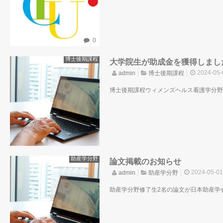
0
博士後期課程
大学院生が助成金を獲得しまし
2024-05-
admin
博士後期課程
博士後期課程ウィメンズヘルス看護学分野の
助産学分野
論文掲載のお知らせ
2024-05-01
admin
助産学分野
助産学分野修了生2名の論文が日本助産学会誌