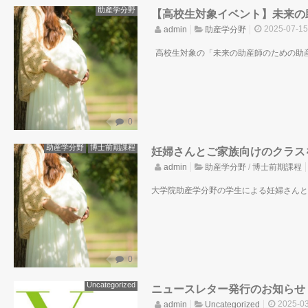
助産学分野
【高校生対象イベント】未来の助
2025-07-15
admin
助産学分野
高校生対象の「未来の助産師のための助産学
0
助産学分野
博士前期課程
妊婦さんとご家族向けのクラス
admin
助産学分野
/
博士前期課程
大学院助産学分野の学生による妊婦さんとご家族
0
Uncategorized
ニュースレター発行のお知らせ
2025-03
admin
Uncategorized