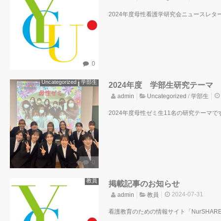
2024年度母性看護学研究会ニュースレターVo
0
Uncategorized
学部生
2024年度 学部生研究テーマ
admin
Uncategorized
/
学部生
2024年度母性ゼミ生11名の研究テーマです
0
教員
掲載記事のお知らせ
2024-07-31
admin
教員
看護教育のための情報サイト「NurSHARE