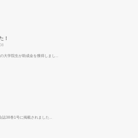
た！
08
大学院生が助成金を獲得しまし...
38巻1号に掲載されました...