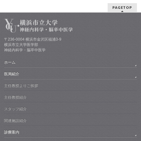
PAGETOP
〒236-0004 横浜市金沢区福浦3-9
横浜市立大学医学部
神経内科学・脳卒中医学
ホーム
医局紹介
主任教授よりご挨拶
主任教授紹介
スタッフ紹介
関連施設紹介
診療案内