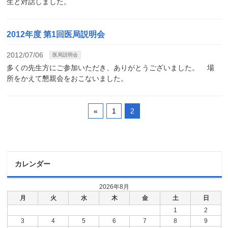
生と対話しました。
2012年度 第1回医局説明会
2012/07/06
医局説明会
多くの先生方にご参加いただき、ありがとうございました。 場
所をかえて懇親会をおこないました。
«
1
2
カレンダー
2026年8月
月
火
水
木
金
土
日
1
2
3
4
5
6
7
8
9