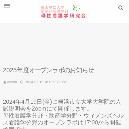
ご挨拶
教員紹介
学生の研究
ニュースレター
2025年
度
オ
ー
プ
ン
ラ
ボ
の
お
知
ら
せ
admin
2024-03-15
1359VIEWS
2024年4月19日(金)に横浜市立大学大学院の入
試説明会をZoomにて開催します。
母性看護学分野・助産学分野・ウィメンズヘル
ス看護学分野のオープンラボは17:00から開催