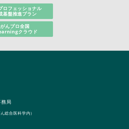
プロフェッショナル
成基盤推進プラン
がんプロ全国
learningクラウド
事務局
（がん総合医科学内）