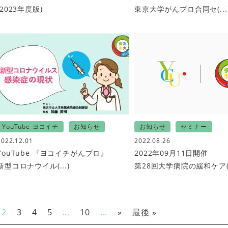
(2023年度版)
東京大学がんプロ合同セ(...
YouTube-ヨコイチ
お知らせ
お知らせ
セミナー
2022.12.01
2022.08.26
YouTube 『ヨコイチがんプロ』
2022年09月11日開催
新型コロナウイル(...)
第28回大学病院の緩和ケア(..
2
3
4
5
...
10
...
»
最後 »