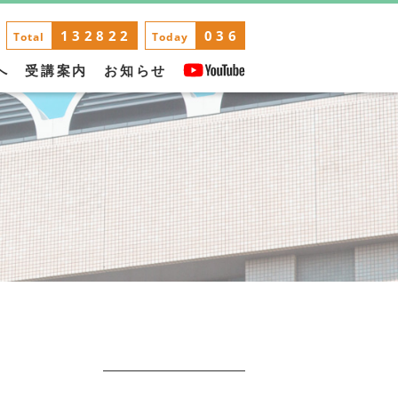
132822
036
Total
Today
へ
受講案内
お知らせ