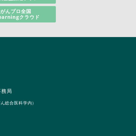
がんプロ全国
learningクラウド
事務局
（がん総合医科学内）