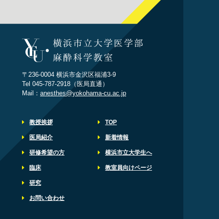
〒236-0004 横浜市金沢区福浦3-9
Tel 045-787-2918（医局直通）
Mail：
anesthes@yokohama-cu.ac.jp
教授挨拶
TOP
医局紹介
新着情報
研修希望の方
横浜市立大学生へ
臨床
教室員向けページ
研究
お問い合わせ