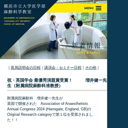
｜
医局説明会の日程
｜
講演会・セミナー日程
｜
その他
｜
祝・英国学会 最優秀演題賞受賞！ 増井健一先
生（附属病院麻酔科准教授）
附属病院麻酔科 増井健一先生が
英国で開催された Association of Anaesthetists
Annual Congress 2024 (Harrogate, England, GB)の
Original Research categoryで第１位を受賞されまし
た！！