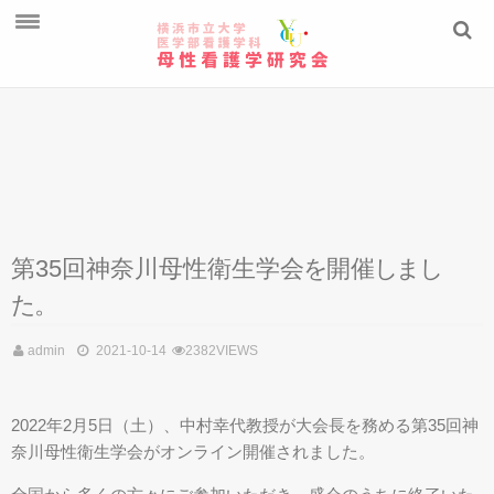
ご挨拶
教員紹介
学生の研究
ニュースレター
第35回神奈川母性衛生学
会
を
開
催
し
ま
し
た
。
admin
2021-10-14
2382VIEWS
2022年2月5日（土）、中村幸代教授が大会長を務める第35回神
奈川母性衛生学会がオンライン開催されました。