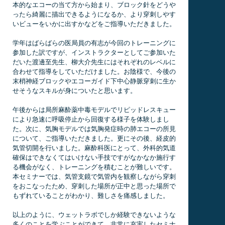
本的なエコーの当て方から始まり、ブロック針をどうや
ったら綺麗に描出できるようになるか、より穿刺しやす
いビューをいかに出すかなどをご指導いただきました。
学年はばらばらの医局員の有志が今回のトレーニングに
参加した訳ですが、インストラクターとしてご参加いた
だいた渡邊至先生、柳大介先生にはそれぞれのレベルに
合わせて指導をしていただけました。お陰様で、今後の
末梢神経ブロックやエコーガイド下中心静脈穿刺に生か
せそうなスキルが身についたと思います。
午後からは局所麻酔薬中毒モデルでリピッドレスキュー
により急速に呼吸停止から回復する様子を体験しまし
た。次に、気胸モデルでは気胸発症時の肺エコーの所見
について、ご指導いただきました。更にその後、経皮的
気管切開を行いました。麻酔科医にとって、外科的気道
確保はできなくてはいけない手技ですがなかなか施行す
る機会がなく、トレーニングを積むことが難しいです。
本セミナーでは、気管支鏡で気管内を観察しながら穿刺
をおこなったため、穿刺した場所が正中と思った場所で
もずれていることがわかり、難しさを痛感しました。
以上のように、ウェットラボでしか経験できないような
多くのことを学ぶことができて、非常に充実したセミナ