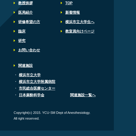
教授挨拶
TOP
医局紹介
新着情報
研修希望の方
横浜市立大学生へ
臨床
教室員向けページ
研究
お問い合わせ
関連施設
・
横浜市立大学
・
横浜市立大学附属病院
・
市民総合医療センター
・
日本麻酔科学会
関連施設一覧へ
Copyright(c) 2015. YCU-SM Dept of Anesthesiology.
All right reserved.