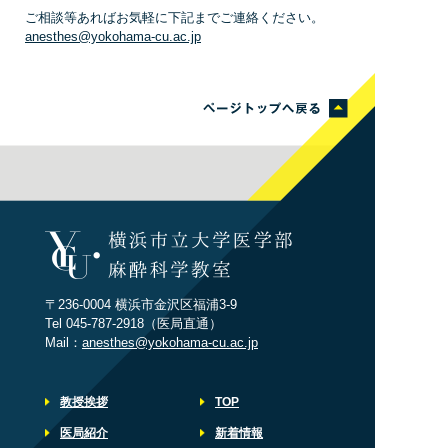
ご相談等あればお気軽に下記までご連絡ください。
anesthes@yokohama-cu.ac.jp
〒236-0004 横浜市金沢区福浦3-9
Tel 045-787-2918（医局直通）
Mail：
anesthes@yokohama-cu.ac.jp
教授挨拶
TOP
医局紹介
新着情報