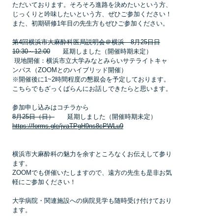
ただいております。そろそろ進路を決めたいという方、
じっくりと吟味したいという方、ぜひご参加ください！
また、初期研修1年目の先生方もぜひご参加ください。
第4回横浜市大麻酔科医局説明会＠横浜 8月25日日
10:30～12:00
延期しました（開催時期未定）
現地開催：横浜市立大学みなとみらいサテライトキャ
ンパス（ZOOMとのハイブリッド開催）
※開催後に1~2時間程度の懇親会を予定しております。
こちらでもざっくばらんにお話しできたらと思います。
参加申し込みはコチラから
8月25日（日）
延期しました（開催時期未定）
https://forms.gle/jvaTPgH9ns8cPWLu9
横浜市大麻酔科の魅力を余すところなくお伝えして参り
ます。
ZOOMでも併催いたしますので、遠方の先生も是非お気
軽にご参加ください！
大学病院・関連施設への病院見学も随時受け付けており
ます。