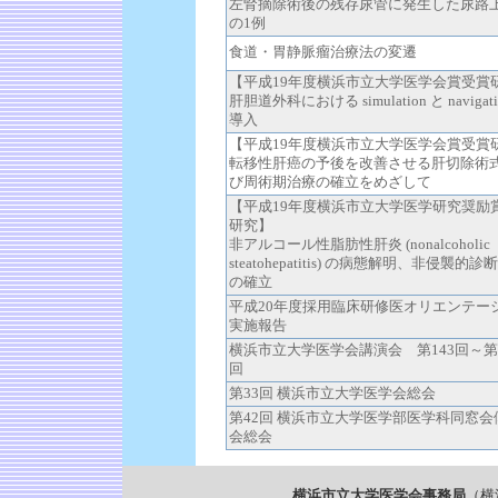
左腎摘除術後の残存尿管に発生した尿路
の1例
食道・胃静脈瘤治療法の変遷
【平成19年度横浜市立大学医学会賞受賞
肝胆道外科における simulation と navigati
導入
【平成19年度横浜市立大学医学会賞受賞
転移性肝癌の予後を改善させる肝切除術
び周術期治療の確立をめざして
【平成19年度横浜市立大学医学研究奨励
研究】
非アルコール性脂肪性肝炎 (nonalcoholic
steatohepatitis) の病態解明、非侵襲的診
の確立
平成20年度採用臨床研修医オリエンテー
実施報告
横浜市立大学医学会講演会 第143回～第1
回
第33回 横浜市立大学医学会総会
第42回 横浜市立大学医学部医学科同窓会
会総会
横浜市立大学医学会事務局
（横