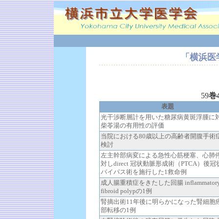
「横浜医学
59
巻
表題
光干渉断層計を用いた糖尿病黄斑浮腫に
柴苓湯の有用性の評価
当院における80歳以上の高齢者開腹手術
検討
左主幹部病変による急性心筋梗塞、心肺
対しdirect 冠状動脈形成術（PTCA）後
バイパス術を施行した1救命例
成人腸重積症をきたした回腸 inflammator
fibroid polypの1例
腎摘出術11年後に明らかになった腎細胞
部転移の1例