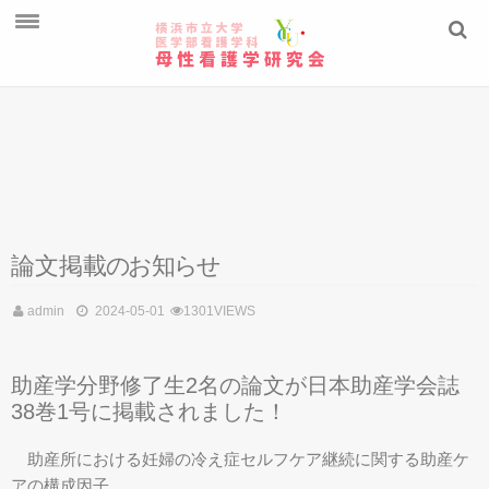
ご挨拶
教員紹介
学生の研究
ニュースレター
論文掲
載
の
お
知
ら
せ
admin
2024-05-01
1301VIEWS
助産学分野修了生2名の論文が日本助産学会誌
38巻1号に掲載されました！
助産所における妊婦の冷え症セルフケア継続に関する助産ケ
アの構成因子